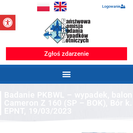
Logowanie
Otwórz pasek narzędzi
Zgłoś zdarzenie
Badanie PKBWL – wypadek, balon
Cameron Z 160 (SP – BOK), Bór k.
EPNT, 19/03/2023