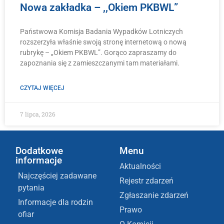
Nowa zakładka – ,,Okiem PKBWL”
Państwowa Komisja Badania Wypadków Lotniczych
rozszerzyła właśnie swoją stronę internetową o nową
rubrykę – „Okiem PKBWL”. Gorąco zapraszamy do
zapoznania się z zamieszczanymi tam materiałami.
CZYTAJ WIĘCEJ
7 lipca, 2026
Dodatkowe
Menu
informacje
Aktualności
Najczęściej zadawane
Rejestr zdarzeń
pytania
Zgłaszanie zdarzeń
Informacje dla rodzin
Prawo
ofiar