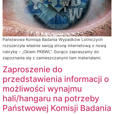
Państwowa Komisja Badania Wypadków Lotniczych
rozszerzyła właśnie swoją stronę internetową o nową
rubrykę – „Okiem PKBWL”. Gorąco zapraszamy do
zapoznania się z zamieszczanymi tam materiałami.
Zaproszenie do
przedstawienia informacji o
możliwości wynajmu
hali/hangaru na potrzeby
Państwowej Komisji Badania