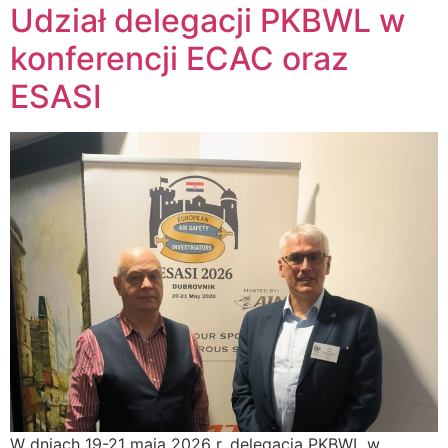
Udział delegacji PKBWL w
konferencji ECAC oraz
ESASI
W dniach 19-21 maja 2026 r. delegacja PKBWL w