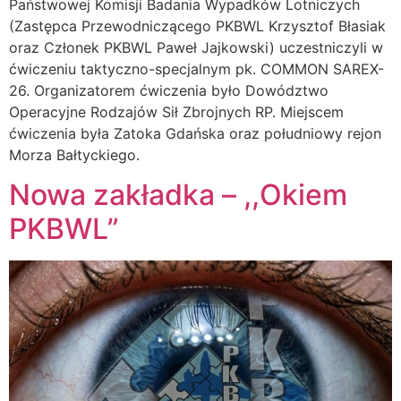
Państwowej Komisji Badania Wypadków Lotniczych
(Zastępca Przewodniczącego PKBWL Krzysztof Błasiak
oraz Członek PKBWL Paweł Jajkowski) uczestniczyli w
ćwiczeniu taktyczno-specjalnym pk. COMMON SAREX-
26. Organizatorem ćwiczenia było Dowództwo
Operacyjne Rodzajów Sił Zbrojnych RP. Miejscem
ćwiczenia była Zatoka Gdańska oraz południowy rejon
Morza Bałtyckiego.
Nowa zakładka – ,,Okiem
PKBWL”