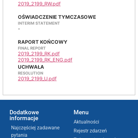
2019_2199_RW.pdf
OŚWIADCZENIE TYMCZASOWE
INTERIM STATEMENT
-
RAPORT KOŃCOWY
FINAL REPORT
2019_2199_RK.pdf
2019_2199_RK_ENG.pdf
UCHWAŁA
RESOLUTION
2019_2199_U.pdf
Dodatkowe
Menu
informacje
Aktualności
Najczęściej zadawane
Rejestr zdarzeń
pytania