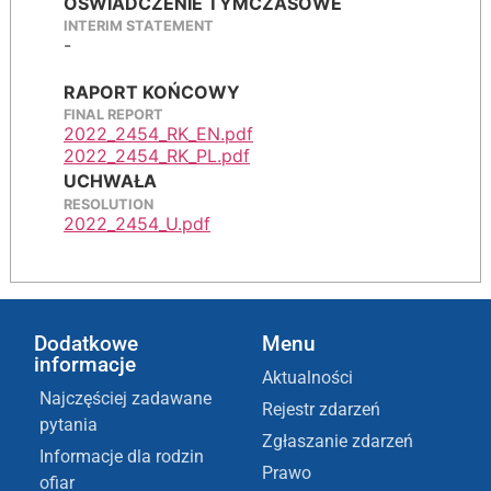
OŚWIADCZENIE TYMCZASOWE
INTERIM STATEMENT
-
RAPORT KOŃCOWY
FINAL REPORT
2022_2454_RK_EN.pdf
2022_2454_RK_PL.pdf
UCHWAŁA
RESOLUTION
2022_2454_U.pdf
Dodatkowe
Menu
informacje
Aktualności
Najczęściej zadawane
Rejestr zdarzeń
pytania
Zgłaszanie zdarzeń
Informacje dla rodzin
Prawo
ofiar