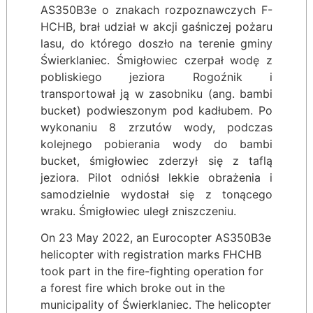
AS350B3e o znakach rozpoznawczych F-
HCHB, brał udział w akcji gaśniczej pożaru
lasu, do którego doszło na terenie gminy
Świerklaniec. Śmigłowiec czerpał wodę z
pobliskiego jeziora Rogoźnik i
transportował ją w zasobniku (ang. bambi
bucket) podwieszonym pod kadłubem. Po
wykonaniu 8 zrzutów wody, podczas
kolejnego pobierania wody do bambi
bucket, śmigłowiec zderzył się z taflą
jeziora. Pilot odniósł lekkie obrażenia i
samodzielnie wydostał się z tonącego
wraku. Śmigłowiec uległ zniszczeniu.
On 23 May 2022, an Eurocopter AS350B3e
helicopter with registration marks FHCHB
took part in the fire-fighting operation for
a forest fire which broke out in the
municipality of Świerklaniec. The helicopter