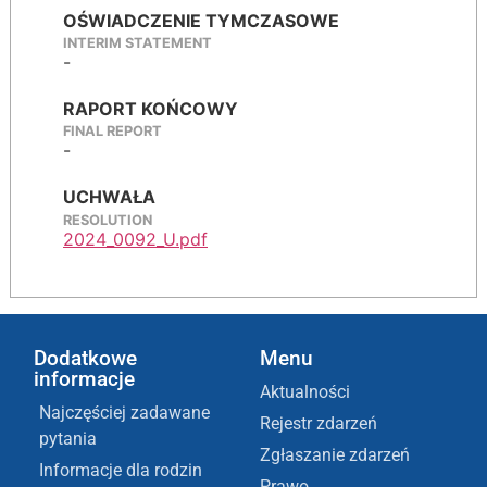
OŚWIADCZENIE TYMCZASOWE
INTERIM STATEMENT
-
RAPORT KOŃCOWY
FINAL REPORT
-
UCHWAŁA
RESOLUTION
2024_0092_U.pdf
Dodatkowe
Menu
informacje
Aktualności
Najczęściej zadawane
Rejestr zdarzeń
pytania
Zgłaszanie zdarzeń
Informacje dla rodzin
Prawo