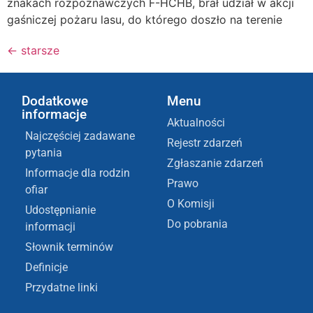
znakach rozpoznawczych F-HCHB, brał udział w akcji
gaśniczej pożaru lasu, do którego doszło na terenie
←
starsze
Dodatkowe
Menu
informacje
Aktualności
Najczęściej zadawane
Rejestr zdarzeń
pytania
Zgłaszanie zdarzeń
Informacje dla rodzin
Prawo
ofiar
O Komisji
Udostępnianie
Do pobrania
informacji
Słownik terminów
Definicje
Przydatne linki