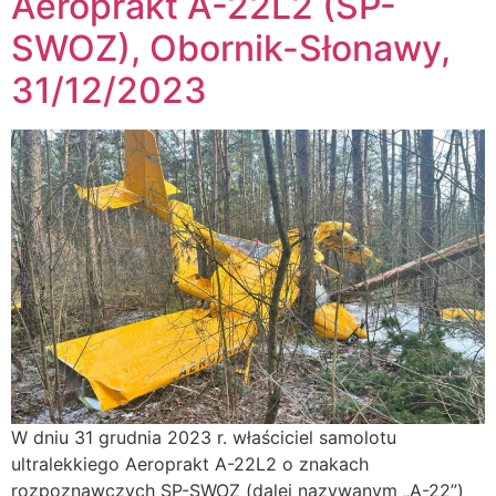
Aeroprakt A-22L2 (SP-
SWOZ), Obornik-Słonawy,
31/12/2023
W dniu 31 grudnia 2023 r. właściciel samolotu
ultralekkiego Aeroprakt A-22L2 o znakach
rozpoznawczych SP-SWOZ (dalej nazywanym „A-22”)