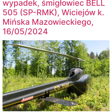
wypadek, śmigłowiec BELL
505 (SP-RMK), Wiciejów k.
Mińska Mazowieckiego,
16/05/2024