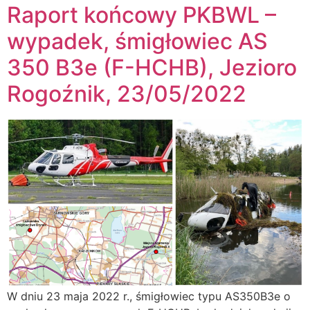
Raport końcowy PKBWL –
wypadek, śmigłowiec AS
350 B3e (F-HCHB), Jezioro
Rogoźnik, 23/05/2022
W dniu 23 maja 2022 r., śmigłowiec typu AS350B3e o