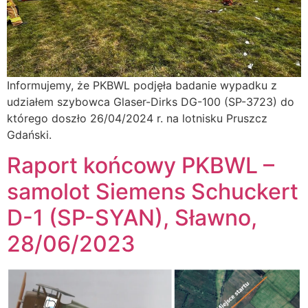
Informujemy, że PKBWL podjęła badanie wypadku z
udziałem szybowca Glaser-Dirks DG-100 (SP-3723) do
którego doszło 26/04/2024 r. na lotnisku Pruszcz
Gdański.
Raport końcowy PKBWL –
samolot Siemens Schuckert
D-1 (SP-SYAN), Sławno,
28/06/2023