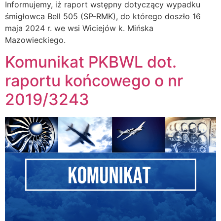
Informujemy, iż raport wstępny dotyczący wypadku
śmigłowca Bell 505 (SP-RMK), do którego doszło 16
maja 2024 r. we wsi Wiciejów k. Mińska
Mazowieckiego.
Komunikat PKBWL dot.
raportu końcowego o nr
2019/3243