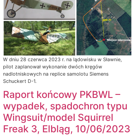
W dniu 28 czerwca 2023 r. na lądowisku w Sławnie,
pilot zaplanował wykonanie dwóch kręgów
nadlotniskowych na replice samolotu Siemens
Schuckert D-1.
Raport końcowy PKBWL –
wypadek, spadochron typu
Wingsuit/model Squirrel
Freak 3, Elbląg, 10/06/2023