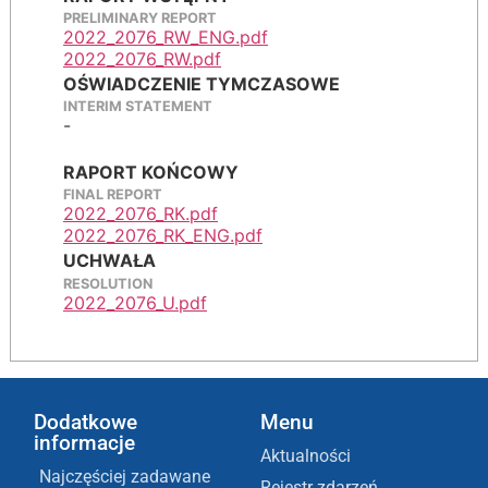
PRELIMINARY REPORT
2022_2076_RW_ENG.pdf
2022_2076_RW.pdf
OŚWIADCZENIE TYMCZASOWE
INTERIM STATEMENT
-
RAPORT KOŃCOWY
FINAL REPORT
2022_2076_RK.pdf
2022_2076_RK_ENG.pdf
UCHWAŁA
RESOLUTION
2022_2076_U.pdf
Dodatkowe
Menu
informacje
Aktualności
Najczęściej zadawane
Rejestr zdarzeń