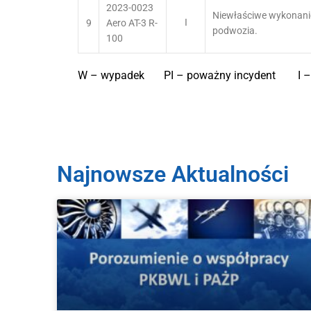
2023-0023
Niewłaściwe wykonanie
9
I
Aero AT-3 R-
podwozia.
100
W – wypadek PI – poważny incydent I –
Najnowsze Aktualności