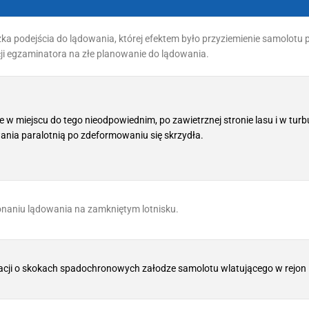
ka podejścia do lądowania, której efektem było przyziemienie samolotu
ji egzaminatora na złe planowanie do lądowania.
e w miejscu do tego nieodpowiednim, po zawietrznej stronie lasu i w turbu
nia paralotnią po zdeformowaniu się skrzydła.
konaniu lądowania na zamkniętym lotnisku.
acji o skokach spadochronowych załodze samolotu wlatującego w rejon l