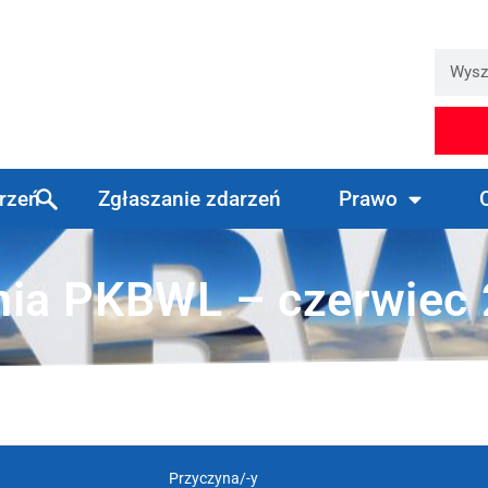
arzeń
Zgłaszanie zdarzeń
Prawo
nia PKBWL – czerwiec
Przyczyna/-y