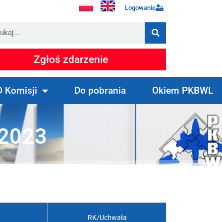
Logowanie
Zgłoś zdarzenie
O Komisji
Do pobrania
Okiem PKBWL
 2023
RK/Uchwała