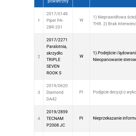
powietrzny
2017/0148
1) Nieprawidłowa ścież
1
W
Piper PA-
THR. 2) Brak interwenc
28R-201
2017/2271
Paralotnia,
1) Podejście i lądowani
skrzydło
2
W
Nieopanowanie sterowa
TRIPLE
SEVEN
ROOK S
2019/0620
3
PI
Podjęcie decyzji o wy
Diamond
DA42
2019/2859
4
PI
Nieprzekazanie inform
TECNAM
P2008 JC