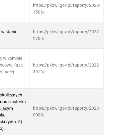
https://pkbwl.gov.pl/raporty/2020-
1506/
 w stanie
https://pkbwl.gov.pl/raporty/2022-
2700/
ci w kominie
ńcowej fazie
https://pkbwl.gov.pl/raporty/2022-
yt małej
3010/
 okolicznych
obnie usterką
https://pkbwl.gov.pl/raporty/2023-
tującym
0009/
iu,
skrzydła. 5)
o).