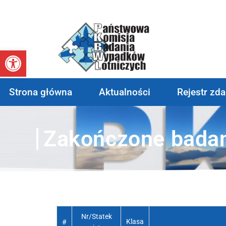
Otwórz pasek narzędzi
Strona główna
Aktualności
Rejestr zd
Zakończone bada
Nr/Statek
Klasa
#