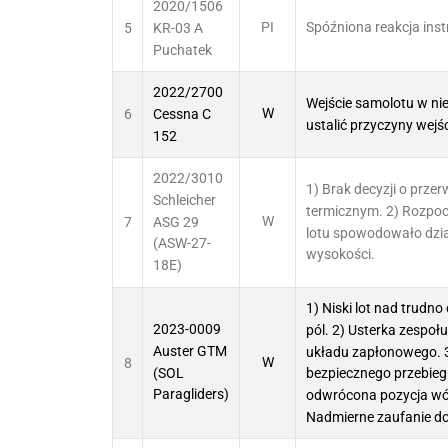
2020/1506
5
PI
Spóźniona reakcja inst
KR-03 A
Puchatek
2022/2700
Wejście samolotu w nie
6
W
Cessna C
ustalić przyczyny wejś
152
2022/3010
1) Brak decyzji o prze
Schleicher
termicznym. 2) Rozpoc
7
W
ASG 29
lotu spowodowało dział
(ASW-27-
wysokości.
18E)
1) Niski lot nad trudn
2023-0009
pól. 2) Usterka zespo
Auster GTM
układu zapłonowego. 3
8
W
(SOL
bezpiecznego przebieg
Paragliders)
odwrócona pozycja wózk
Nadmierne zaufanie do