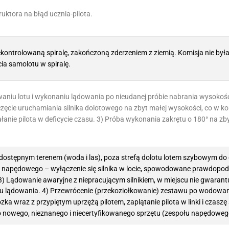
ruktora na błąd ucznia-pilota.
kontrolowaną spiralę, zakończoną zderzeniem z ziemią. Komisja nie była
cia samolotu w spiralę.
rwaniu lotu i wykonaniu lądowania po nieudanej próbie nabrania wysokoś
zęcie uruchamiania silnika dolotowego na zbyt małej wysokości, co w ko
anie pilota w deficycie czasu. 3) Próba wykonania zakrętu o 180° na zb
o dostępnym terenem (woda i las), poza strefą dolotu lotem szybowym do
łu napędowego – wyłączenie się silnika w locie, spowodowane prawdopod
) Lądowanie awaryjne z niepracującym silnikiem, w miejscu nie gwaran
u lądowania. 4) Przewrócenie (przekoziołkowanie) zestawu po wodowan
a wraz z przypiętym uprzężą pilotem, zaplątanie pilota w linki i czaszę 
 nowego, nieznanego i niecertyfikowanego sprzętu (zespołu napędoweg